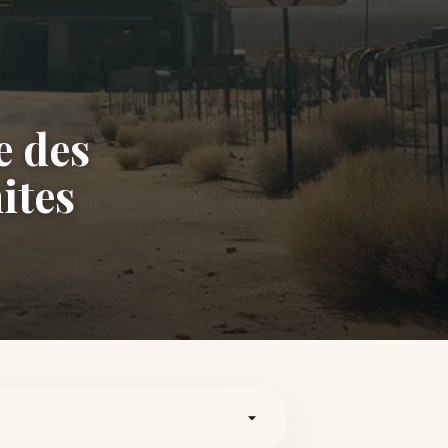
e des
ites