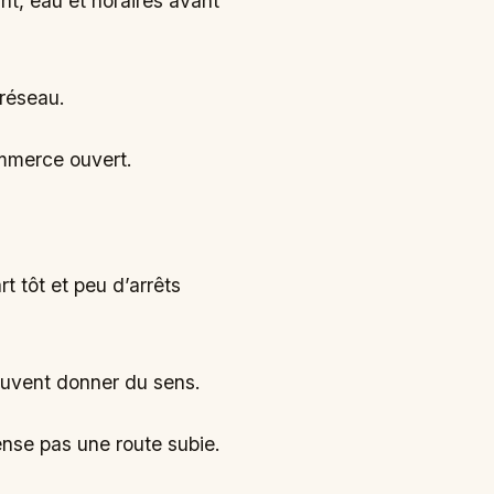
nt, eau et horaires avant
 réseau.
ommerce ouvert.
t tôt et peu d’arrêts
peuvent donner du sens.
ense pas une route subie.