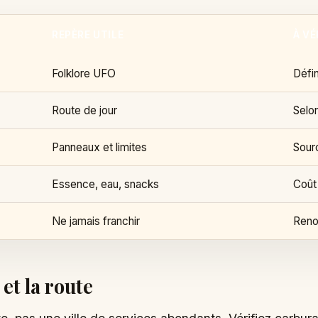
REPÈRE UTILE
À VÉ
Folklore UFO
Défin
Route de jour
Selo
Panneaux et limites
Sourc
Essence, eau, snacks
Coût
Ne jamais franchir
Reno
et la route