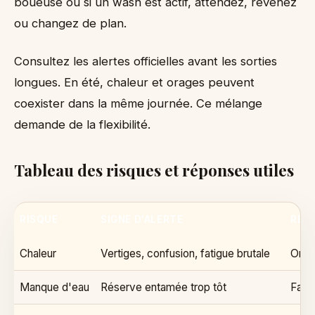
boueuse ou si un wash est actif, attendez, revenez
ou changez de plan.
Consultez les alertes officielles avant les sorties
longues. En été, chaleur et orages peuvent
coexister dans la même journée. Ce mélange
demande de la flexibilité.
Tableau des risques et réponses utiles
RISQUE
SIGNE D'ALERTE
RÉP
Chaleur
Vertiges, confusion, fatigue brutale
Ombre
Manque d'eau
Réserve entamée trop tôt
Fair