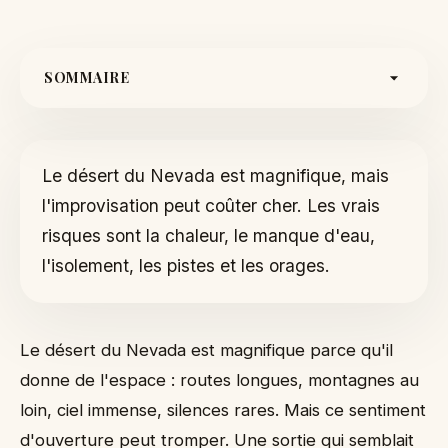
SOMMAIRE
La chaleur et la déshydratation
Isolement, réseau et orientation
Le désert du Nevada est magnifique, mais
Routes, pistes et véhicule
l'improvisation peut coûter cher. Les vrais
Météo, orages et flash floods
risques sont la chaleur, le manque d'eau,
Tableau des risques et réponses utiles
l'isolement, les pistes et les orages.
Faune, mines et curiosité dangereuse
Checklist avant de partir
Scénario 1 : la sortie trop courte pour être
Le désert du Nevada est magnifique parce qu'il
préparée
donne de l'espace : routes longues, montagnes au
Scénario 2 : la piste qui se dégrade peu à peu
loin, ciel immense, silences rares. Mais ce sentiment
Scénario 3 : l'orage qui semble loin
d'ouverture peut tromper. Une sortie qui semblait