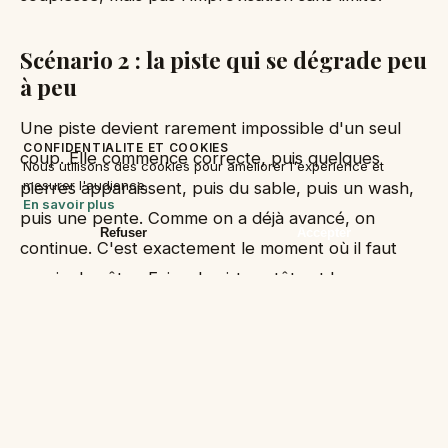
Scénario 2 : la piste qui se dégrade peu
à peu
Une piste devient rarement impossible d'un seul
CONFIDENTIALITE ET COOKIES
coup. Elle commence correcte, puis quelques
Nous utilisons des cookies pour ameliorer l'experience et
mesurer l'audience.
pierres apparaissent, puis du sable, puis un wash,
En savoir plus
puis une pente. Comme on a déjà avancé, on
Refuser
Accepter
continue. C'est exactement le moment où il faut
savoir s'arrêter. Faire demi-tour tôt est beaucoup
plus simple que reculer dans un passage étroit ou
changer un pneu en plein soleil.
Si vous n'avez pas le véhicule, le contrat,
l'expérience ou la marge horaire, restez sur les