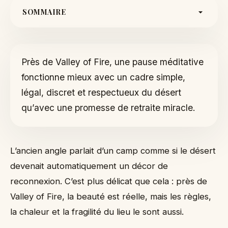
SOMMAIRE
Choisir un cadre autorisé
Ralentir sans scénariser
Près de Valley of Fire, une pause méditative
Repères avant de décider
fonctionne mieux avec un cadre simple,
Tenir compte du corps
légal, discret et respectueux du désert
Garder une éthique de passage
qu’avec une promesse de retraite miracle.
Conseils de terrain
Comment l’ajuster à votre itinéraire
Un scénario simple pour décider
L’ancien angle parlait d’un camp comme si le désert
À retenir
devenait automatiquement un décor de
reconnexion. C’est plus délicat que cela : près de
Valley of Fire, la beauté est réelle, mais les règles,
la chaleur et la fragilité du lieu le sont aussi.