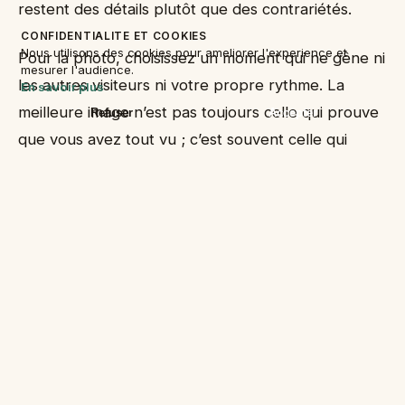
restent des détails plutôt que des contrariétés.
CONFIDENTIALITE ET COOKIES
Nous utilisons des cookies pour ameliorer l'experience et
Pour la photo, choisissez un moment qui ne gêne ni
mesurer l'audience.
les autres visiteurs ni votre propre rythme. La
En savoir plus
meilleure image n’est pas toujours celle qui prouve
Refuser
Accepter
que vous avez tout vu ; c’est souvent celle qui
raconte correctement l’ambiance du lieu.
Après l’étape, notez ce que vous referiez
autrement. Si impact : ne laisser aucune trace a
vraiment compté, vous le saurez pour la suite du
voyage. Si tenir compte du corps vous a semblé
secondaire, vous pourrez alléger les prochains
jours.
Cette méthode donne un voyage moins mécanique.