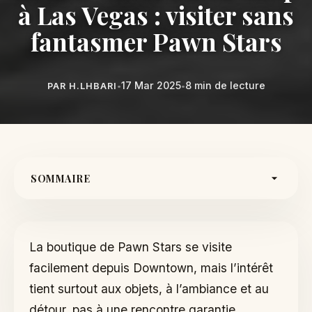
à Las Vegas : visiter sans
fantasmer Pawn Stars
17 Mar 2025
8 min de lecture
PAR H.LHBARI
•
•
SOMMAIRE
Ce qu’on voit vraiment
Combien de temps prévoir
La boutique de Pawn Stars se visite
Tableau de décision rapide
facilement depuis Downtown, mais l’intérêt
L’intégrer à Downtown
tient surtout aux objets, à l’ambiance et au
Acheter ou simplement regarder
détour, pas à une rencontre garantie.