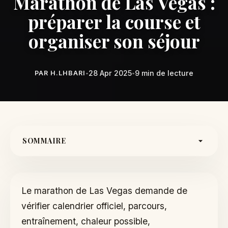
Marathon de Las Vegas :
préparer la course et
organiser son séjour
28 Apr 2025
9 min de lecture
PAR H.LHBARI
•
•
SOMMAIRE
Commencer par les informations officielles
Choisir son hôtel sans se faire piéger par les
distances
Le marathon de Las Vegas demande de
Tableau de préparation logistique
vérifier calendrier officiel, parcours,
S'entraîner pour courir dans une ville qui fatigue
entraînement, chaleur possible,