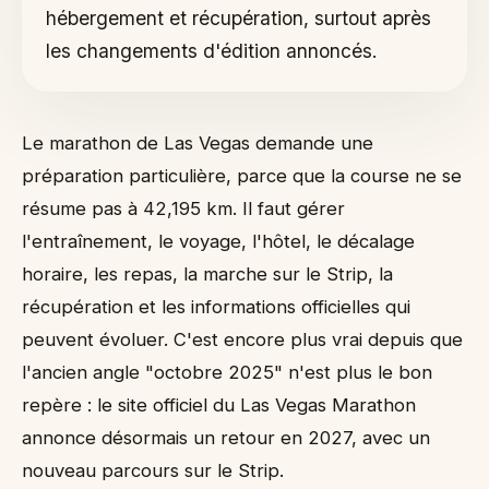
hébergement et récupération, surtout après
Manger et boire avant la course
les changements d'édition annoncés.
Transformer la course en séjour réussi
Météo, chaleur et récupération
Check-list du coureur à Las Vegas
Le marathon de Las Vegas demande une
préparation particulière, parce que la course ne se
résume pas à 42,195 km. Il faut gérer
l'entraînement, le voyage, l'hôtel, le décalage
horaire, les repas, la marche sur le Strip, la
récupération et les informations officielles qui
peuvent évoluer. C'est encore plus vrai depuis que
l'ancien angle "octobre 2025" n'est plus le bon
repère : le site officiel du Las Vegas Marathon
annonce désormais un retour en 2027, avec un
nouveau parcours sur le Strip.