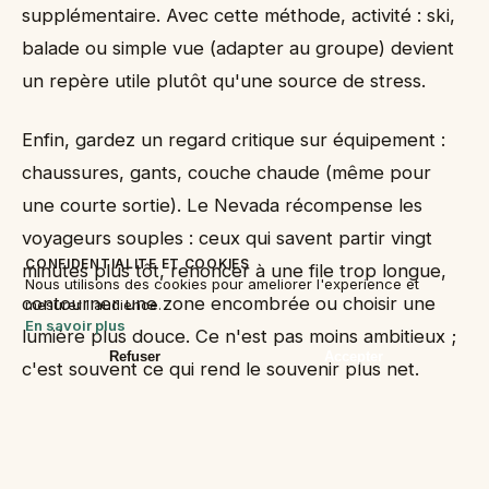
supplémentaire. Avec cette méthode, activité : ski,
balade ou simple vue (adapter au groupe) devient
un repère utile plutôt qu'une source de stress.
Enfin, gardez un regard critique sur équipement :
chaussures, gants, couche chaude (même pour
une courte sortie). Le Nevada récompense les
voyageurs souples : ceux qui savent partir vingt
CONFIDENTIALITE ET COOKIES
minutes plus tôt, renoncer à une file trop longue,
Nous utilisons des cookies pour ameliorer l'experience et
contourner une zone encombrée ou choisir une
mesurer l'audience.
En savoir plus
lumière plus douce. Ce n'est pas moins ambitieux ;
Refuser
Accepter
c'est souvent ce qui rend le souvenir plus net.
Le matin du départ, relisez votre programme
comme si vous deviez l'expliquer à quelqu'un qui