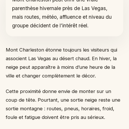
Tableau de décision rapide
parenthèse hivernale près de Las Vegas,
Ski, luge ou simple découverte
mais routes, météo, affluence et niveau du
Budget et équipement
groupe décident de l’intérêt réel.
Quand renoncer
Comment l'intégrer sans alourdir le voyage
La règle simple à garder
Mont Charleston étonne toujours les visiteurs qui
associent Las Vegas au désert chaud. En hiver, la
neige peut apparaître à moins d’une heure de la
ville et changer complètement le décor.
Cette proximité donne envie de monter sur un
coup de tête. Pourtant, une sortie neige reste une
sortie montagne : routes, pneus, horaires, froid,
foule et fatigue doivent être pris au sérieux.