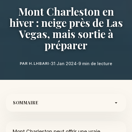
Mont Charleston en
hiver : neige près de Las
Vegas, mais sortie à
préparer
31 Jan 2024
9 min de lecture
PAR H.LHBARI
•
•
SOMMAIRE
Pourquoi y aller
Routes et météo d’abord
Mont Charleston peut offrir une vraie