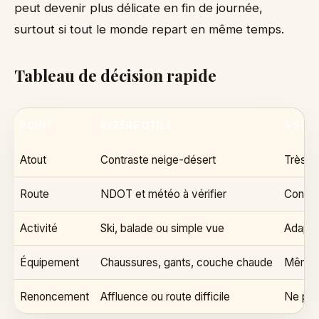
peut devenir plus délicate en fin de journée,
surtout si tout le monde repart en même temps.
Tableau de décision rapide
POINT
REPÈRE UTILE
À SUR
Atout
Contraste neige-désert
Très m
Route
NDOT et météo à vérifier
Conditi
Activité
Ski, balade ou simple vue
Adapte
Équipement
Chaussures, gants, couche chaude
Même p
Renoncement
Affluence ou route difficile
Ne pas